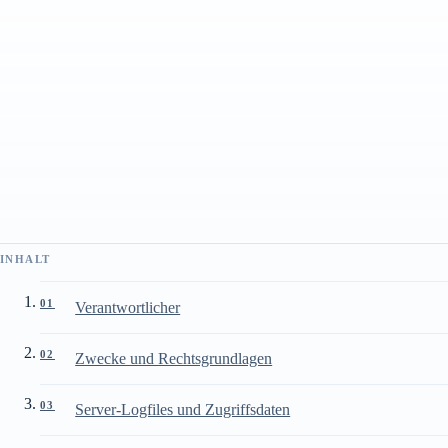
Diese Datenschutzhinweise beschreiben die Verarbeitung
personenbezogener Daten auf der Website der KMN Elektrotechnik
GmbH unter kmn.gmbh beziehungsweise www.kmn.gmbh.
STAND
INHALT
SCHNELLZUGRIFF
27. März 2026
11
Abschnitte
Stammdaten
INHALT
01
Verantwortlicher
02
Zwecke und Rechtsgrundlagen
03
Server-Logfiles und Zugriffsdaten