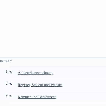
Pflichtangaben der KMN Elektrotechnik GmbH gemäß den
einschlägigen Anbieterkennzeichnungs- und Medienpflichten für
geschäftsmäßige Online-Dienste.
STAND
INHALT
SCHNELLZUGRIFF
27. März 2026
4
Abschnitte
Stammdaten
INHALT
01
Anbieterkennzeichnung
02
Register, Steuern und Website
03
Kammer und Berufsrecht