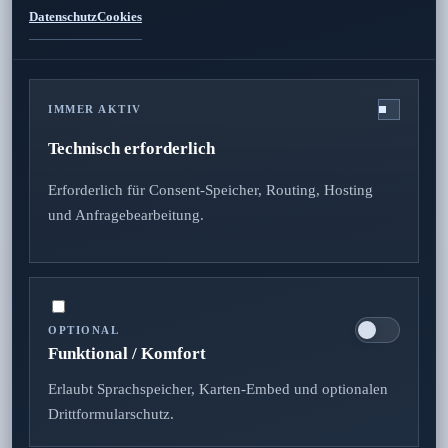
Datenschutz
Cookies
Zuverlässigkeit
IMMER AKTIV
Technisch erforderlich
0451 92995140
Erforderlich für Consent-Speicher, Routing, Hosting
und Anfragebearbeitung.
boy@kmn.gmbh
OPTIONAL
Impressum
Datenschutz
AGB
Cookies
Funktional / Komfort
Erlaubt Sprachspeicher, Karten-Embed und optionalen
Drittformularschutz.