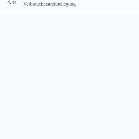
04
Verbraucherstreitbeilegung
FIRMA
KMN Elektrotechnik GmbH
GESCHÄFTSFÜHRER
Frank Boy, Patrick Boy
ANSCHRIFT
Gutenbergstraße 1, 23611 Bad Schwartau
GESCHÄFTSSTELLE
0451 92995140
E-MAIL
boy@kmn.gmbh