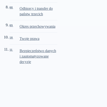
08
Odbiorcy i transfer do
państw trzecich
09
Okres przechowywania
10
Twoje prawa
11
Bezpieczeństwo danych
i zautomatyzowane
decyzje
FIRMA
KMN Elektrotechnik GmbH