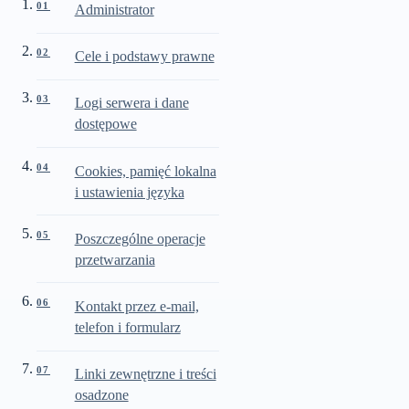
01
Administrator
02
Cele i podstawy prawne
03
Logi serwera i dane
dostępowe
04
Cookies, pamięć lokalna
i ustawienia języka
05
Poszczególne operacje
przetwarzania
06
Kontakt przez e-mail,
telefon i formularz
07
Linki zewnętrzne i treści
osadzone