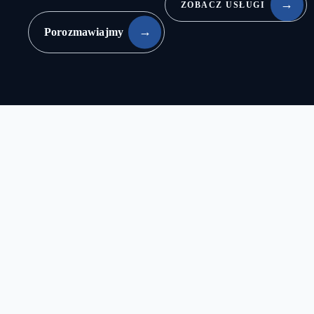
ZOBACZ USŁUGI
Porozmawiajmy