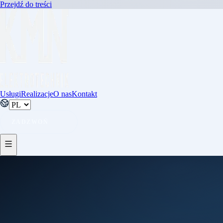
Przejdź do treści
Usługi
Realizacje
O nas
Kontakt
ZADZWOŃ