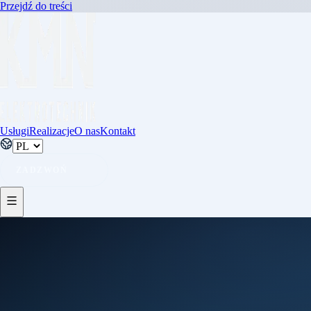
Przejdź do treści
Usługi
Realizacje
O nas
Kontakt
ZADZWOŃ