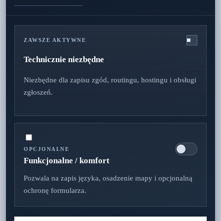
Niezawodność
ZAWSZE AKTYWNE
Technicznie niezbędne
0451 92995140
Niezbędne dla zapisu zgód, routingu, hostingu i obsługi
zgłoszeń.
boy@kmn.gmbh
OPCJONALNE
Informacje prawne
Ochrona danych
AGB
Polityka cookies
Funkcjonalne / komfort
Pozwala na zapis języka, osadzenie mapy i opcjonalną
ochronę formularza.